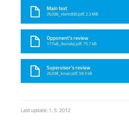
Main text
26208_xtemd00.pdf, 2.3 MB
Opponent's review
17748_dvorakji.pdf, 75.7 kB
Supervisor's review
26208_kovar.pdf, 59.3 kB
Last update:
1. 5. 2012