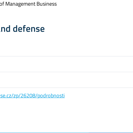
of Management Business
and defense
s.vse.cz/zp/26208/podrobnosti