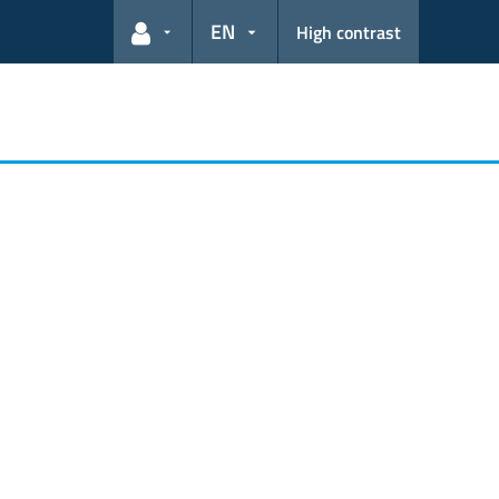
EN
High contrast
User links