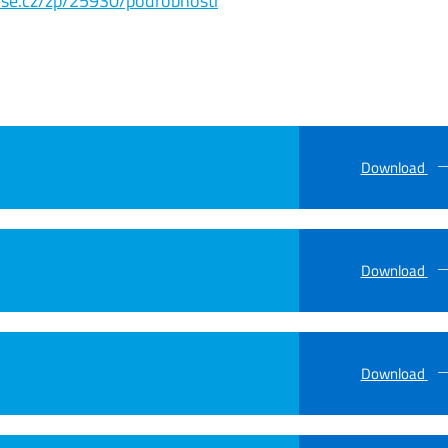
s.vse.cz/zp/25930/podrobnosti
Download
Download
Download