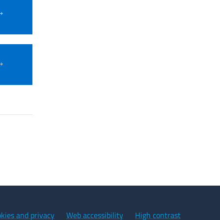
kies and privacy
Web accessibility
High contrast