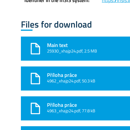
Identifier in the InSIS system:
https://insi
Files for download
Main text
25930_xhajp24.pdf, 2.5 MB
Příloha práce
4962_xhajp24.pdf, 50.3 kB
Příloha práce
4963_xhajp24.pdf, 77.8 kB