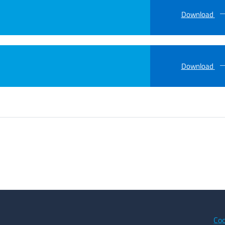
Download
Download
Coo