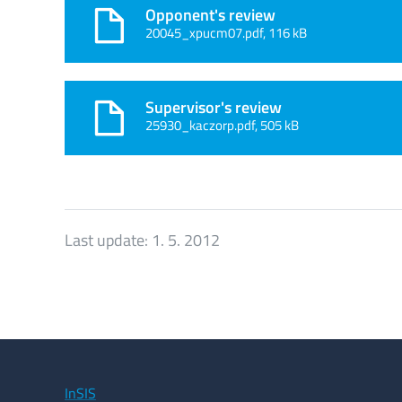
Opponent's review
20045_xpucm07.pdf, 116 kB
Supervisor's review
25930_kaczorp.pdf, 505 kB
Last update:
1. 5. 2012
InSIS