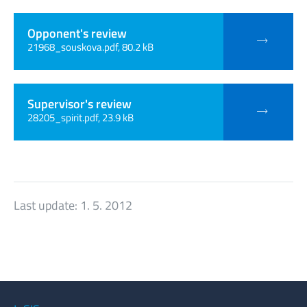
Opponent's review
21968_souskova.pdf, 80.2 kB
Supervisor's review
28205_spirit.pdf, 23.9 kB
Last update:
1. 5. 2012