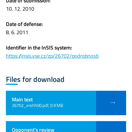
Date of submission:
10. 12. 2010
Date of defense:
8. 6. 2011
Identifier in the InSIS system:
https://insis.vse.cz/zp/26702/podrobnosti
Files for download
Main text
26702_xrehh00.pdf, 0.9 MB
Opponent's review