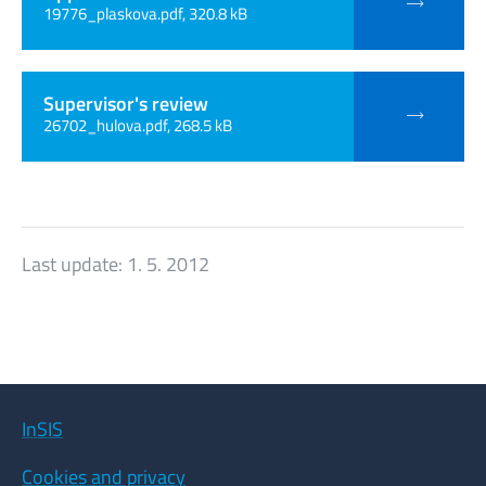
19776_plaskova.pdf, 320.8 kB
Supervisor's review
26702_hulova.pdf, 268.5 kB
Last update:
1. 5. 2012
InSIS
Cookies and privacy