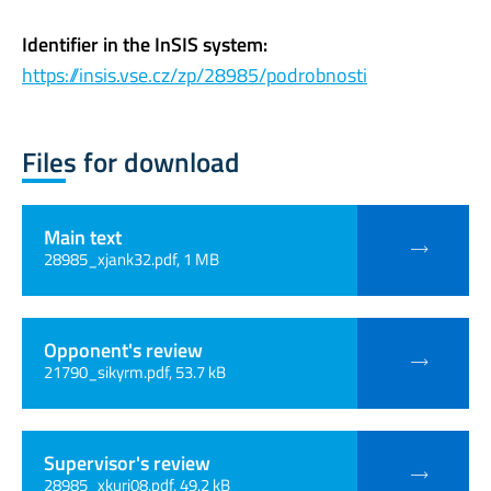
Identifier in the InSIS system:
https://insis.vse.cz/zp/28985/podrobnosti
Files for download
Main text
28985_xjank32.pdf, 1 MB
Opponent's review
21790_sikyrm.pdf, 53.7 kB
Supervisor's review
28985_xkurj08.pdf, 49.2 kB