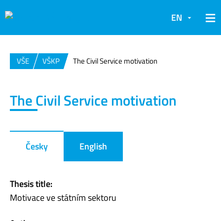
EN
VŠE
VŠKP
The Civil Service motivation
The Civil Service motivation
Česky
English
Thesis title:
Motivace ve státním sektoru