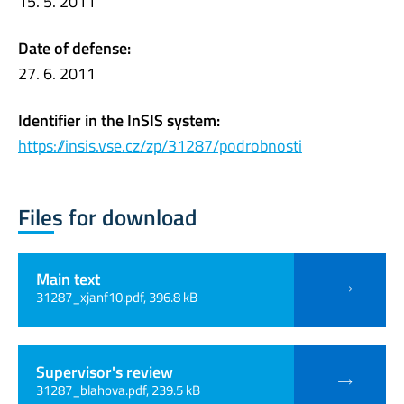
15. 5. 2011
Date of defense:
27. 6. 2011
Identifier in the InSIS system:
https://insis.vse.cz/zp/31287/podrobnosti
Files for download
Main text
31287_xjanf10.pdf, 396.8 kB
Supervisor's review
31287_blahova.pdf, 239.5 kB