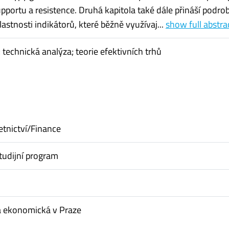
pportu a resistence. Druhá kapitola také dále přináší podrob
lastnosti indikátorů, které běžně využívaj...
show full abstra
 technická analýza; teorie efektivních trhů
etnictví/Finance
tudijní program
a ekonomická v Praze