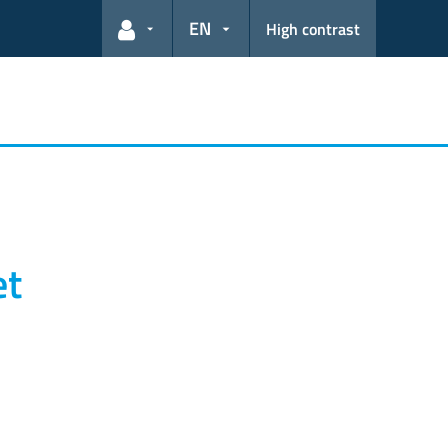
EN
High contrast
User links
et