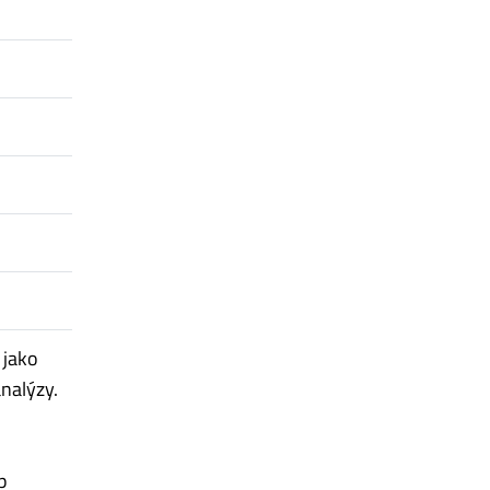
 jako
nalýzy.
p