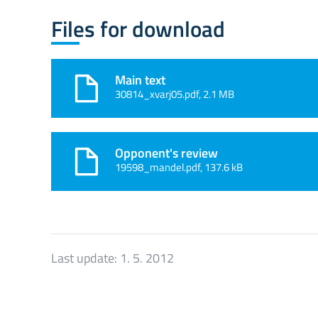
Files for download
Main text
30814_xvarj05.pdf, 2.1 MB
Opponent's review
19598_mandel.pdf, 137.6 kB
Last update:
1. 5. 2012