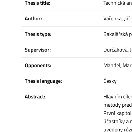
Thesis title:
Technická an
Author:
Vařenka, Jiří
Thesis type:
Bakalářská p
Supervisor:
Durčáková, J
Opponents:
Mandel, Mar
Thesis language:
Česky
Abstract:
Hlavním cíle
metody predi
První kapito
účastníky a 
uvedeny různ