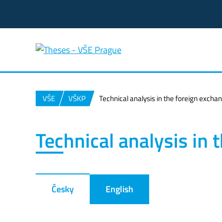
VŠE
VŠKP
Technical analysis in the foreign exch
Technical analysis in
Česky
English