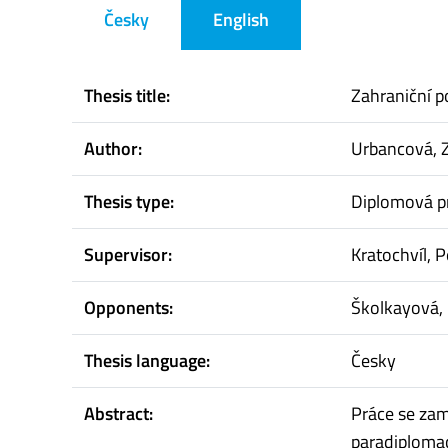
Česky
English
Thesis title:
Zahraniční p
Author:
Urbancová, 
Thesis type:
Diplomová p
Supervisor:
Kratochvíl, P
Opponents:
Školkayová,
Thesis language:
Česky
Abstract:
Práce se zam
paradiplomac