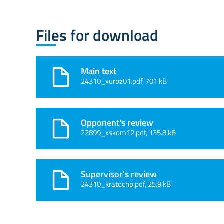
Files for download
Main text
24310_xurbz01.pdf, 701 kB
Opponent's review
22899_xskom12.pdf, 135.8 kB
Supervisor's review
24310_kratochp.pdf, 25.9 kB