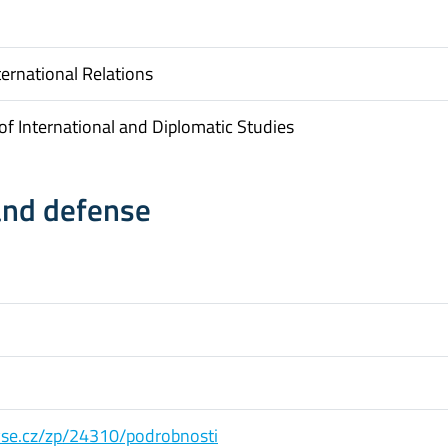
ternational Relations
f International and Diplomatic Studies
and defense
s.vse.cz/zp/24310/podrobnosti