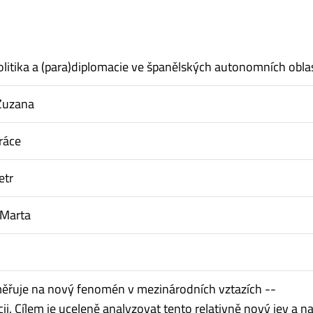
olitika a (para)diplomacie ve španělských autonomních obla
Zuzana
ráce
etr
 Marta
ěřuje na nový fenomén v mezinárodních vztazích --
ii. Cílem je uceleně analyzovat tento relativně nový jev a n