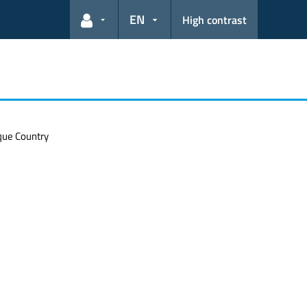
EN
High contrast
User links
que Country