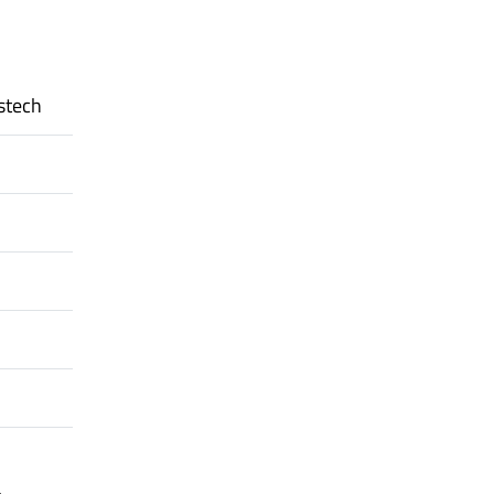
stech
a