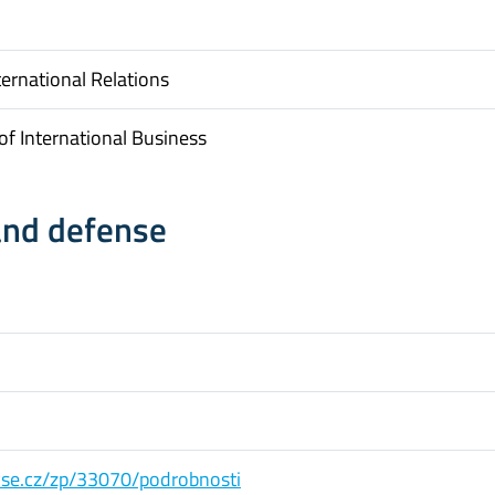
ternational Relations
f International Business
and defense
s.vse.cz/zp/33070/podrobnosti