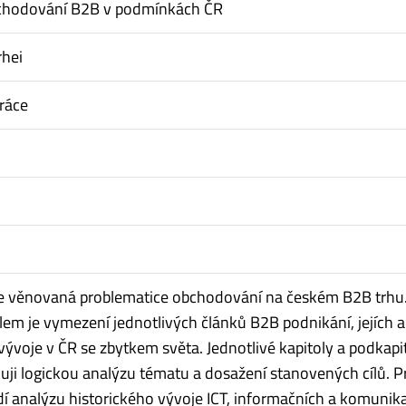
bchodování B2B v podmínkách ČR
rhei
ráce
je věnovaná problematice obchodování na českém B2B trhu
lem je vymezení jednotlivých článků B2B podnikání, jejích 
vývoje v ČR se zbytkem světa. Jednotlivé kapitoly a podkapi
ji logickou analýzu tématu a dosažení stanovených cílů. P
dí analýzu historického vývoje ICT, informačních a komunik