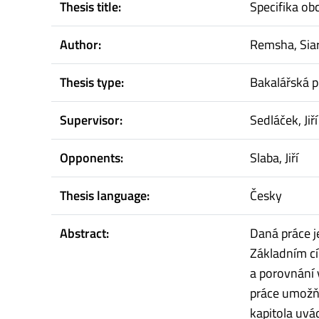
Thesis title:
Specifika o
Author:
Remsha, Sia
Thesis type:
Bakalářská p
Supervisor:
Sedláček, Jiří
Opponents:
Slaba, Jiří
Thesis language:
Česky
Abstract:
Daná práce 
Základním cí
a porovnání 
práce umožňu
kapitola uvá