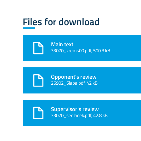
Files for download
Main text
33070_xrems00.pdf, 500.3 kB
Opponent's review
25902_Slaba.pdf, 42 kB
Supervisor's review
33070_sedlacek.pdf, 42.8 kB