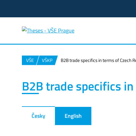
VŠE
VŠKP
B2B trade specifics in terms of Czech R
B2B trade specifics i
Česky
English