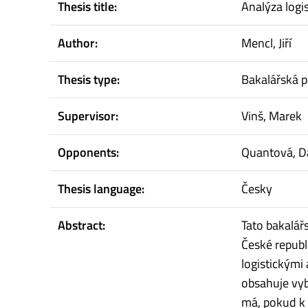
Thesis title:
Analýza logi
Author:
Mencl, Jiří
Thesis type:
Bakalářská p
Supervisor:
Vinš, Marek
Opponents:
Quantová, 
Thesis language:
Česky
Abstract:
Tato bakalář
České republ
logistickými
obsahuje vyb
má, pokud k 