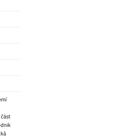
emí
 část
odnik
cká