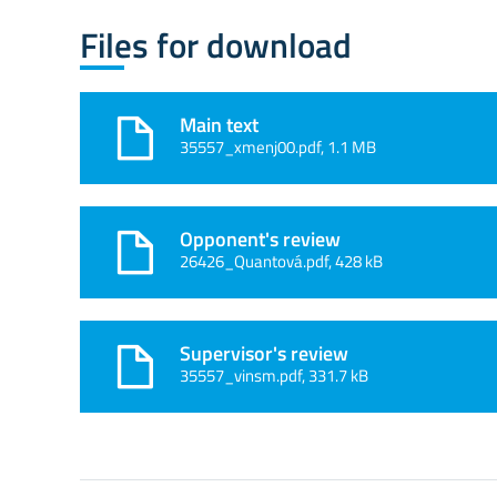
Files for download
Main text
35557_xmenj00.pdf, 1.1 MB
Opponent's review
26426_Quantová.pdf, 428 kB
Supervisor's review
35557_vinsm.pdf, 331.7 kB