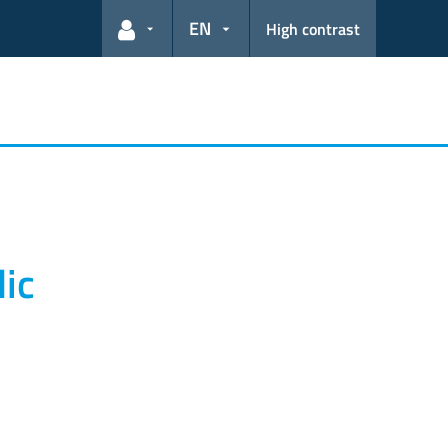
EN
High contrast
User links
lic