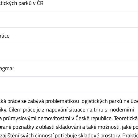
stických parků v ČR
ráce
Dagmar
ská práce se zabývá problematikou logistických parků na úz
iky. Cílem práce je zmapování situace na trhu s moderními
 a průmyslovými nemovitostmi v České republice. Teoretická
rané poznatky z oblasti skladování a také možnosti, jaké p
zajištění svých činností potřebuje skladové prostory. Prakti