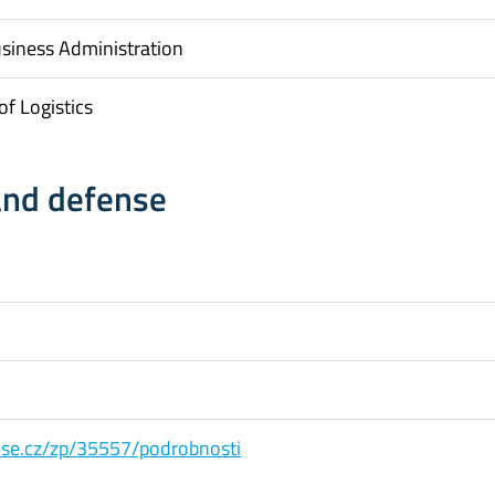
usiness Administration
f Logistics
and defense
s.vse.cz/zp/35557/podrobnosti