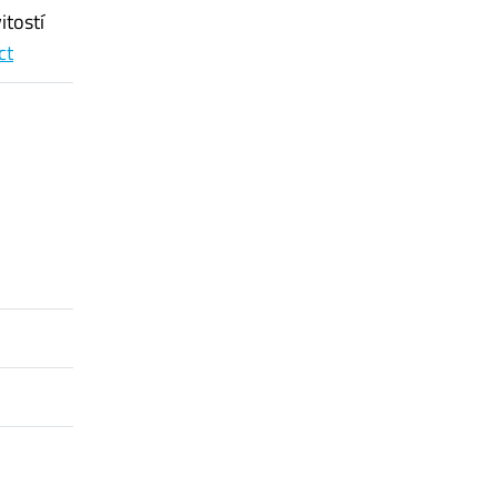
itostí
ct