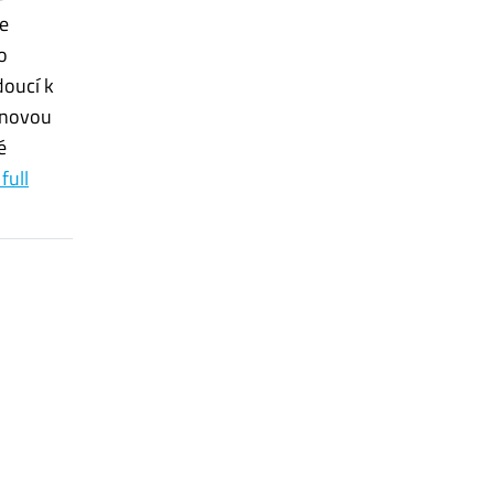
ce
o
doucí k
ěnovou
é
full