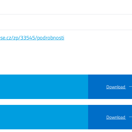
s.vse.cz/zp/33545/podrobnosti
Download
Download