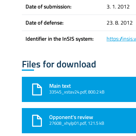
Date of submission:
3. 1. 2012
Date of defense:
23. 8. 2012
Identifier in the InSIS system:
https://insi
Files for download
Main text
33545_xstav24.pdf, 800.2 kB
Opponent's review
27608_xhylp01.pdf, 121.5 kB