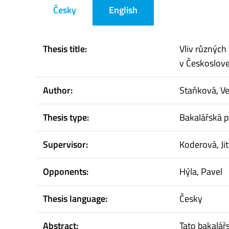
Česky
English
Thesis title:
Vliv různých
v Českoslov
Author:
Staňková, V
Thesis type:
Bakalářská p
Supervisor:
Koderová, Ji
Opponents:
Hýla, Pavel
Thesis language:
Česky
Abstract:
Tato bakalář