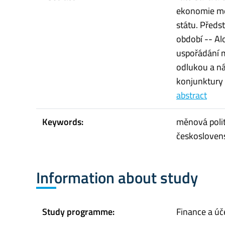
ekonomie mez
státu. Před
období -- Al
uspořádání 
odlukou a ná
konjunktury d
abstract
Keywords:
měnová poli
českoslovens
Information about study
Study programme:
Finance a úč