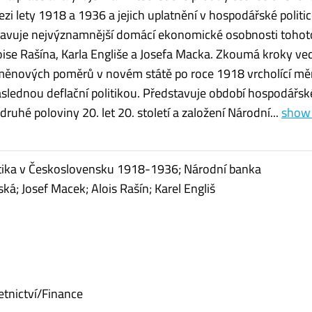
i lety 1918 a 1936 a jejich uplatnění v hospodářské politi
stavuje nejvýznamnější domácí ekonomické osobnosti tohot
oise Rašína, Karla Engliše a Josefa Macka. Zkoumá kroky ve
měnových poměrů v novém státě po roce 1918 vrcholící m
slednou deflační politikou. Představuje období hospodářsk
ruhé poloviny 20. let 20. století a založení Národní...
show 
tika v Československu 1918-1936; Národní banka
ká; Josef Macek; Alois Rašín; Karel Engliš
etnictví/Finance