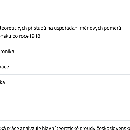
 teoretických přístupů na uspořádání měnových poměrů
ensku po roce1918
eronika
ráce
tka
ská práce analyzuje hlavní teoretické proudy československ