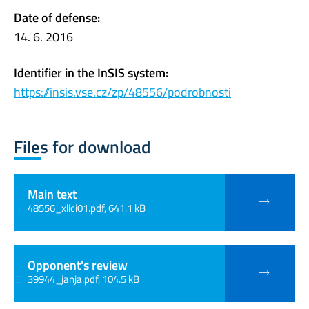
Date of defense:
14. 6. 2016
Identifier in the InSIS system:
https://insis.vse.cz/zp/48556/podrobnosti
Files for download
Main text
48556_xlici01.pdf, 641.1 kB
Opponent's review
39944_janja.pdf, 104.5 kB