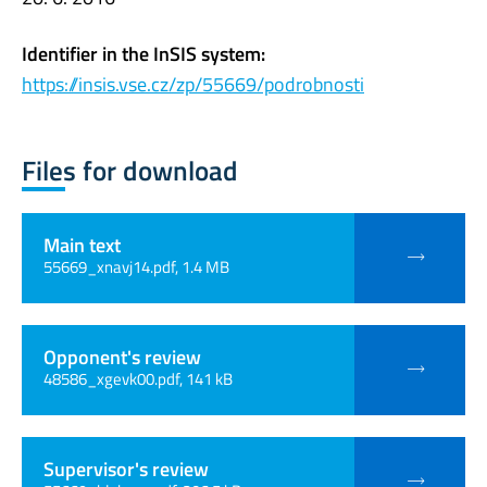
Identifier in the InSIS system:
https://insis.vse.cz/zp/55669/podrobnosti
Files for download
Main text
55669_xnavj14.pdf, 1.4 MB
Opponent's review
48586_xgevk00.pdf, 141 kB
Supervisor's review