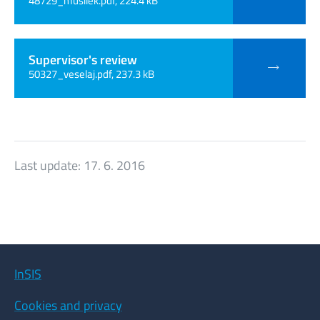
48729_musilek.pdf, 224.4 kB
Supervisor's review
50327_veselaj.pdf, 237.3 kB
Last update:
17. 6. 2016
InSIS
Cookies and privacy