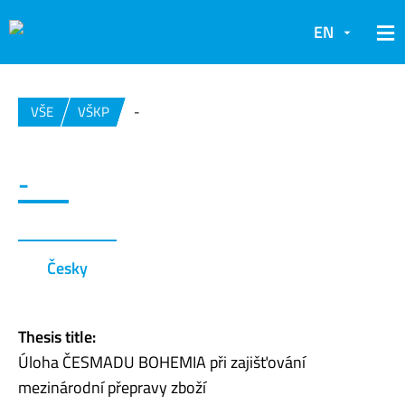
EN
VŠE
VŠKP
-
-
Česky
Thesis title:
Úloha ČESMADU BOHEMIA při zajišťování
mezinárodní přepravy zboží