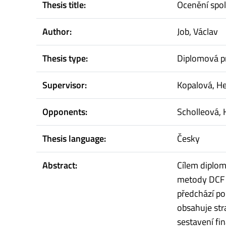
Thesis title:
Ocenění spol
Author:
Job, Václav
Thesis type:
Diplomová p
Supervisor:
Kopalová, H
Opponents:
Scholleová,
Thesis language:
Česky
Abstract:
Cílem diplom
metody DCF v
předchází po
obsahuje str
sestavení fi