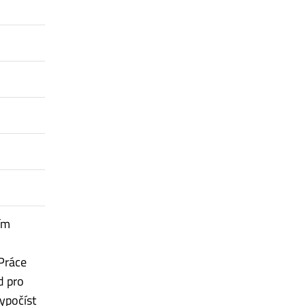
ím
 Práce
d pro
ypočíst