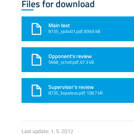
Files for download
Main text
8735_xjobv01.pdf, 839.6 kB
Opponent's review
5668_scholl.pdf, 67.3 kB
Supervisor's review
8735_kopalova.pdf, 108.7 kB
Last update:
1. 5. 2012