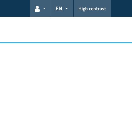
EN
High contrast
User links