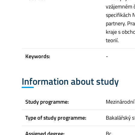
vzájemném č
specifikách 
partnery. Pr
kraje s obch
teorií.
Keywords:
-
Information about study
Study programme:
Mezinárodní
Type of study programme:
Bakalářský s
Assigned degree:
Bc.