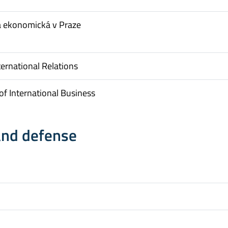
a ekonomická v Praze
ternational Relations
f International Business
and defense