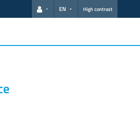
EN
High contrast
User links
ce