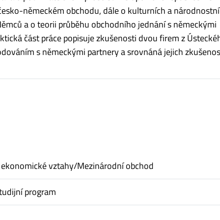
esko-německém obchodu, dále o kulturních a národnostn
Němců a o teorii průběhu obchodního jednání s německými
aktická část práce popisuje zkušenosti dvou firem z Ústecké
odováním s německými partnery a srovnáná jejich zkušenost
 ekonomické vztahy/Mezinárodní obchod
tudijní program