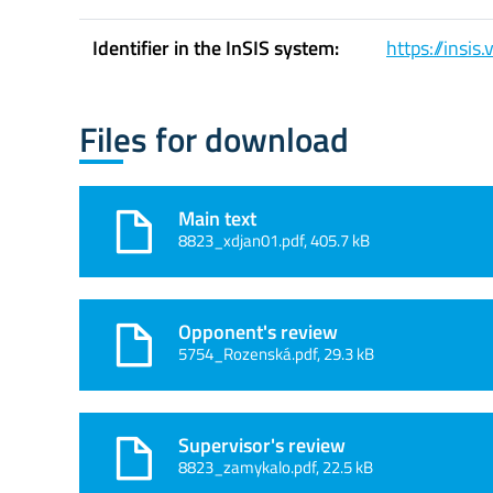
Identifier in the InSIS system:
https://insi
Files for download
Main text
8823_xdjan01.pdf, 405.7 kB
Opponent's review
5754_Rozenská.pdf, 29.3 kB
Supervisor's review
8823_zamykalo.pdf, 22.5 kB