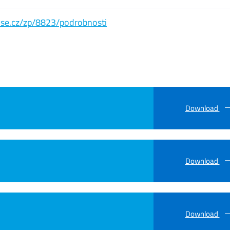
s.vse.cz/zp/8823/podrobnosti
Download
Download
Download