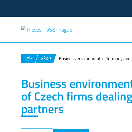
VŠE
VŠKP
Business environment in Germany and e
Business environment
of Czech firms dealin
partners