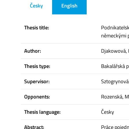
Česky
English
Thesis title:
Podnikatelsk
německými p
Author:
Djakowová, 
Thesis type:
Bakalářská p
Supervisor:
Sztogrynová
Opponents:
Rozenská, M
Thesis language:
Česky
Abstract:
Práce pojedn