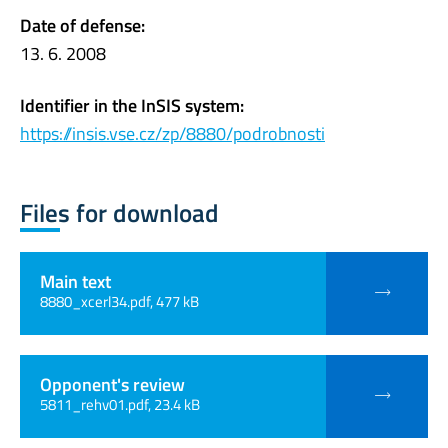
Date of defense:
13. 6. 2008
Identifier in the InSIS system:
https://insis.vse.cz/zp/8880/podrobnosti
Files for download
Main text
8880_xcerl34.pdf, 477 kB
Opponent's review
5811_rehv01.pdf, 23.4 kB