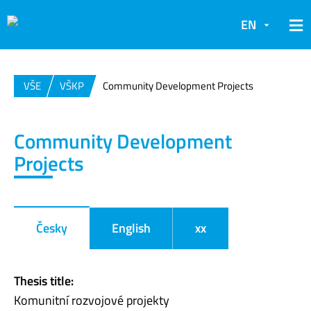
EN
VŠE
VŠKP
Community Development Projects
Community Development
Projects
Česky
English
xx
Thesis title:
Komunitní rozvojové projekty