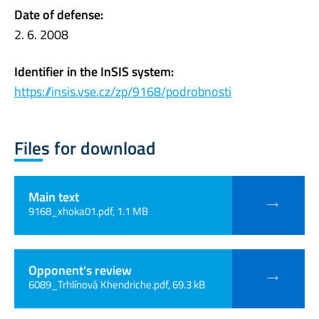
Date of defense:
2. 6. 2008
Identifier in the InSIS system:
https://insis.vse.cz/zp/9168/podrobnosti
Files for download
Main text
9168_xhoka01.pdf, 1.1 MB
Opponent's review
6089_Trhlínová Khendriche.pdf, 69.3 kB