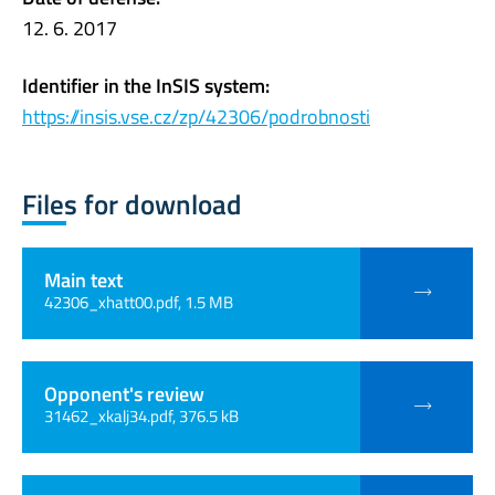
12. 6. 2017
Identifier in the InSIS system:
https://insis.vse.cz/zp/42306/podrobnosti
Files for download
Main text
42306_xhatt00.pdf, 1.5 MB
Opponent's review
31462_xkalj34.pdf, 376.5 kB