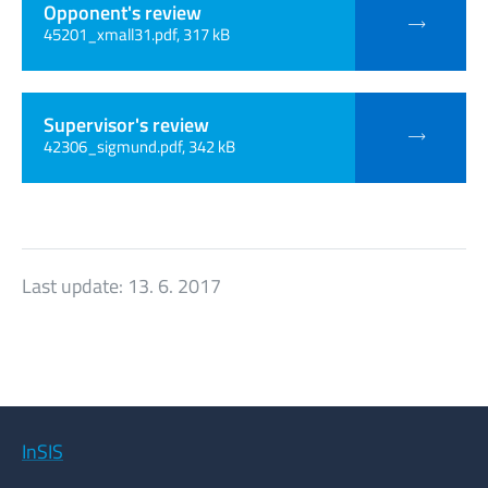
Opponent's review
45201_xmall31.pdf, 317 kB
Supervisor's review
42306_sigmund.pdf, 342 kB
Last update:
13. 6. 2017
InSIS