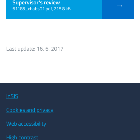
Supervisor's review
61185_xhabs01.pdf, 218.8 kB
Last update:
16. 6. 2017
InSIS
Cookies and privacy
Web accessibility
High contrast