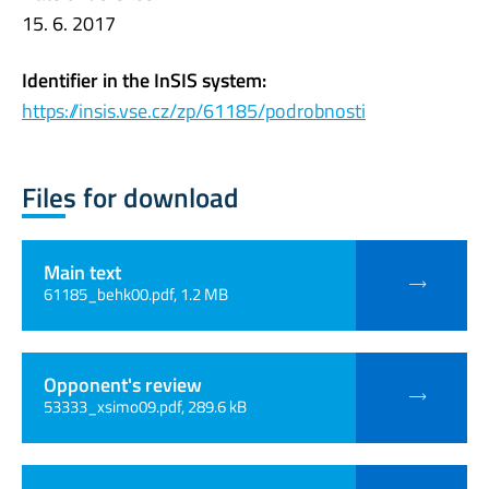
15. 6. 2017
Identifier in the InSIS system:
https://insis.vse.cz/zp/61185/podrobnosti
Files for download
Main text
61185_behk00.pdf, 1.2 MB
Opponent's review
53333_xsimo09.pdf, 289.6 kB