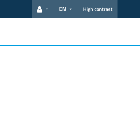
EN
High contrast
User links