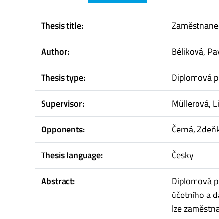
Thesis title:
Zaměstnaneck
Author:
Béliková, Pa
Thesis type:
Diplomová p
Supervisor:
Müllerová, L
Opponents:
Černá, Zdeň
Thesis language:
Česky
Abstract:
Diplomová p
účetního a d
lze zaměstnan