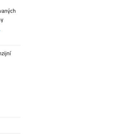
ovaných
ny
l
zijní