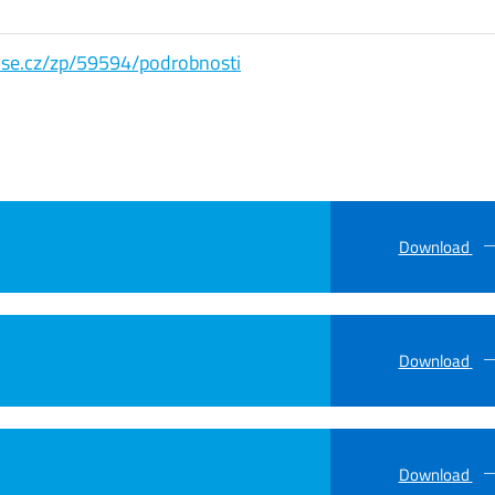
s.vse.cz/zp/59594/podrobnosti
Download
Download
Download