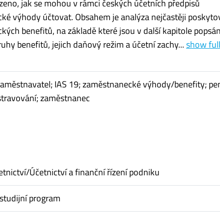
zeno, jak se mohou v rámci českých účetních předpisů
ké výhody účtovat. Obsahem je analýza nejčastěji poskyt
ých benefitů, na základě které jsou v další kapitole popsá
ruhy benefitů, jejich daňový režim a účetní zachy...
show ful
zaměstnavatel; IAS 19; zaměstnanecké výhody/benefity; pen
; stravování; zaměstnanec
tnictví/Účetnictví a finanční řízení podniku
studijní program