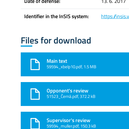
Date of defense:
13. 6. 2017
Identifier in the InSIS system:
https://insi
Files for download
Main text
59594_xbelp10.pdf, 1.5 MB
Opponent's review
51523_Černá.pdf, 372.2 kB
Supervisor's review
59594_muller.pdf, 150.3 kB