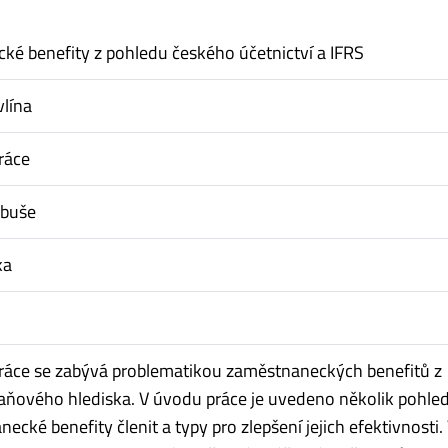
é benefity z pohledu českého účetnictví a IFRS
vlína
ráce
ibuše
ka
ráce se zabývá problematikou zaměstnaneckých benefitů z
aňového hlediska. V úvodu práce je uvedeno několik pohled
ecké benefity členit a typy pro zlepšení jejich efektivnosti. 