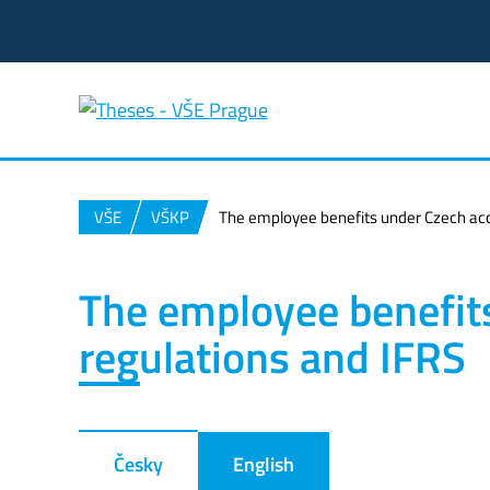
VŠE
VŠKP
The employee benefits under Czech acc
The employee benefit
regulations and IFRS
Česky
English