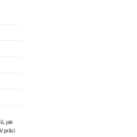
ů, jak
V práci