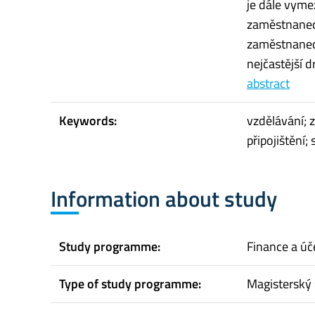
je dále vyme
zaměstnanec
zaměstnaneck
nejčastější d
abstract
Keywords:
vzdělávání; 
připojištění
Information about study
Study programme:
Finance a úče
Type of study programme:
Magisterský 