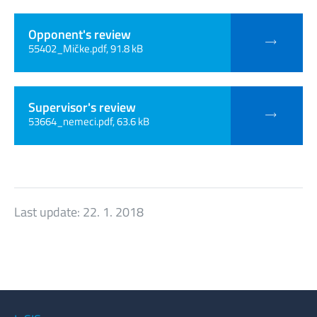
Opponent's review
55402_Mičke.pdf, 91.8 kB
Supervisor's review
53664_nemeci.pdf, 63.6 kB
Last update:
22. 1. 2018