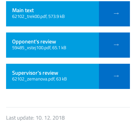
Main text
62102_trek00.pdf, 573.9 kB
Opponent's review
59485_xstej100.pdf, 65.1 kB
Supervisor's review
62102_zemanova.pdf, 63 kB
Last update:
10. 12. 2018