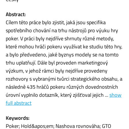
Abstract:
Cílem této práce bylo zjistit, jaká jsou specifika
spotřebního chování na trhu nástrojů pro výuku hry
poker. V práci byly nejdříve shrnuty různé metody,
které mohou hráči pokeru využívat ke studiu této hry,
a bylo předvedeno, jaké byznys modely se na tomto
trhu uplatňují. Dále byl proveden marketingový
výzkum, v jehož rámci byly nejdříve provedeny
rozhovory s vybranými tvůrci strategického obsahu, a
následně 435 hráčů pokeru různých dovednostních
úrovní vyplnilo dotazník, který zjišťoval jejich ...
show
full abstract
Keywords:
Poker; Hold&apos;em; Nashova rovnováha; GTO