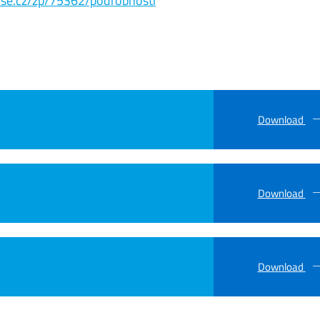
s.vse.cz/zp/75362/podrobnosti
Download
Download
Download