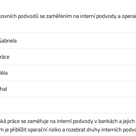
kovních podvodů se zaměřením na interní podvody a opera
abriela
ráce
déla
chal
ská práce se zaměřuje na interní podvody v bankách a jejich
em je přiblížit operační riziko a rozebrat druhy interních pod