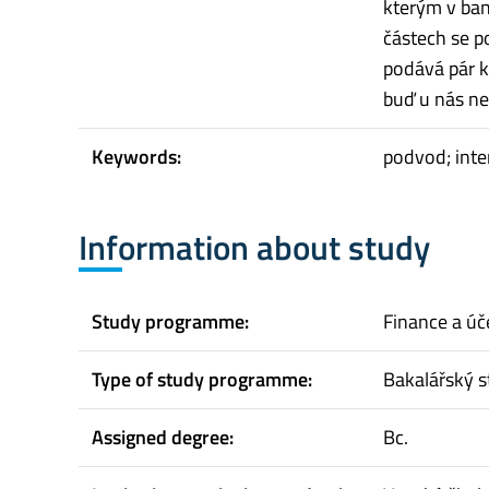
kterým v ban
částech se p
podává pár k
buď u nás ne
Keywords:
podvod; inter
Information about study
Study programme:
Finance a úč
Type of study programme:
Bakalářský s
Assigned degree:
Bc.