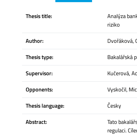
Thesis title:
Analýza ban
riziko
Author:
Dvořáková, G
Thesis type:
Bakalářská p
Supervisor:
Kučerová, A
Opponents:
Vyskočil, Mi
Thesis language:
Česky
Abstract:
Tato bakalář
regulaci. Cíl