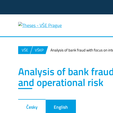
VŠE
VŠKP
Analysis of bank fraud with focus on int
Analysis of bank fraud
and operational risk
Česky
English