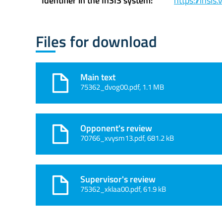
Identifier in the InSIS system:
https://insi
Files for download
Main text
75362_dvog00.pdf, 1.1 MB
Opponent's review
70766_xvysm13.pdf, 681.2 kB
Supervisor's review
75362_xklaa00.pdf, 61.9 kB