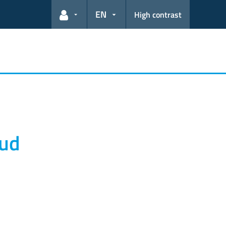
EN
High contrast
User links
aud