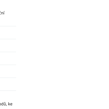
ční
vodů, ke