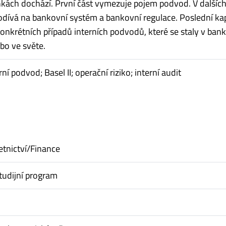
kách dochází. První část vymezuje pojem podvod. V dalšíc
odívá na bankovní systém a bankovní regulace. Poslední kap
onkrétních případů interních podvodů, které se staly v ban
bo ve světe.
ní podvod; Basel II; operační riziko; interní audit
etnictví/Finance
tudijní program