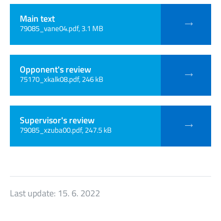
Main text
79085_vane04.pdf, 3.1 MB
Opponent's review
75170_xkalk08.pdf, 246 kB
Supervisor's review
79085_xzuba00.pdf, 247.5 kB
Last update:
15. 6. 2022