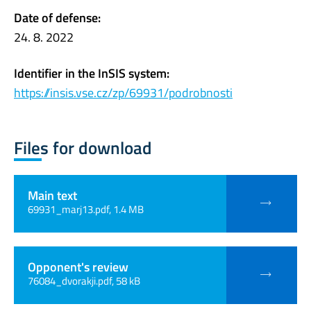
Date of defense:
24. 8. 2022
Identifier in the InSIS system:
https://insis.vse.cz/zp/69931/podrobnosti
Files for download
Main text
69931_marj13.pdf, 1.4 MB
Opponent's review
76084_dvorakji.pdf, 58 kB