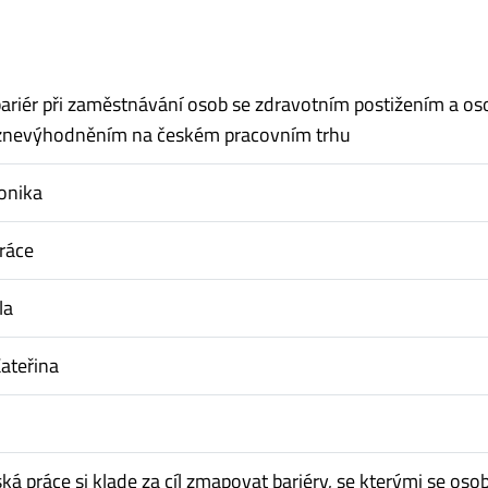
riér při zaměstnávání osob se zdravotním postižením a os
znevýhodněním na českém pracovním trhu
onika
ráce
la
ateřina
ká práce si klade za cíl zmapovat bariéry, se kterými se oso