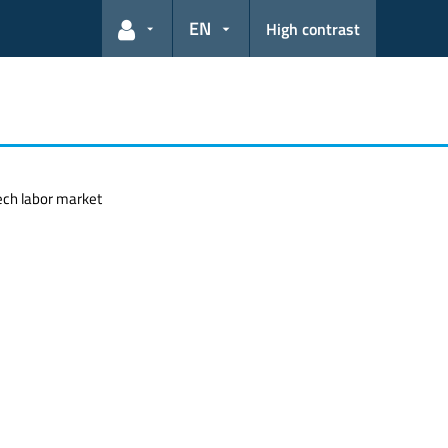
EN
High contrast
User links
ech labor market