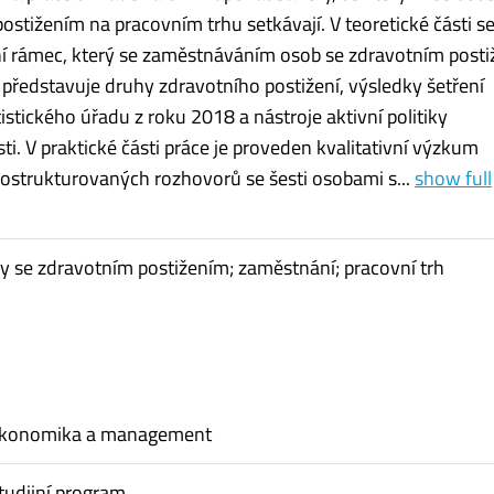
ostižením na pracovním trhu setkávají. V teoretické části s
ní rámec, který se zaměstnáváním osob se zdravotním post
e představuje druhy zdravotního postižení, výsledky šetření
istického úřadu z roku 2018 a nástroje aktivní politiky
i. V praktické části práce je proveden kvalitativní výzkum
strukturovaných rozhovorů se šesti osobami s...
show full
by se zdravotním postižením; zaměstnání; pracovní trh
ekonomika a management
tudijní program