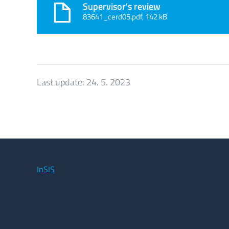
Supervisor's review
83641_cerd05.pdf, 142 kB
Last update:
24. 5. 2023
InSIS