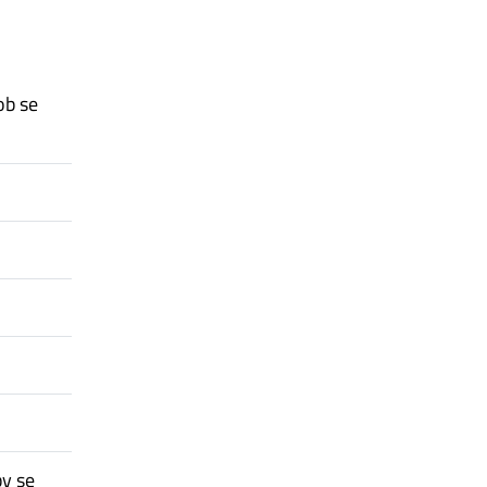
ob se
by se