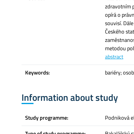
zdravotním p
opírá o práv
souvisí. Dál
Českého stat
zaměstnanost
metodou polo
abstract
Keywords:
bariéry; oso
Information about study
Study programme:
Podniková 
Type of study programme:
Bakalářský s