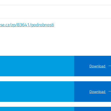
s.vse.cz/zp/83641/podrobnosti
Download
Download