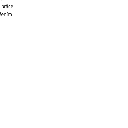
e práce
ižením