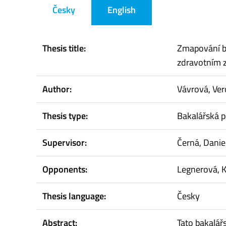
Česky
English
Thesis title:
Zmapování ba
zdravotním 
Author:
Vávrová, Ver
Thesis type:
Bakalářská p
Supervisor:
Černá, Danie
Opponents:
Legnerová, K
Thesis language:
Česky
Abstract:
Tato bakalářs