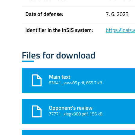
Date of defense:
7. 6. 2023
Identifier in the InSIS system:
https://insi
Files for download
Main text
83641_vavv05.pdf, 665.7 kB
Opponent's review
77771_xlegk900.pdf, 156 kB