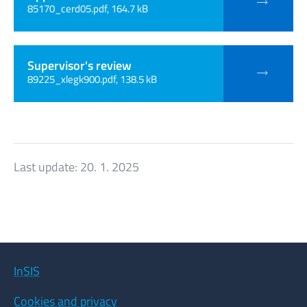
85170_cerd05.pdf, 164.7 kB
Supervisor's review
89225_xlegk900.pdf, 138.5 kB
Last update:
20. 1. 2025
InSIS
Cookies and privacy