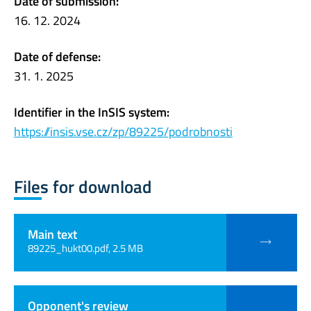
Date of submission:
16. 12. 2024
Date of defense:
31. 1. 2025
Identifier in the InSIS system:
https://insis.vse.cz/zp/89225/podrobnosti
Files for download
Main text
89225_hukt00.pdf, 2.5 MB
Opponent's review