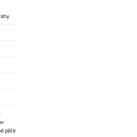
rahy
u
av
né péče