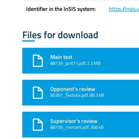
Identifier in the InSIS system:
https://insi
Files for download
Main text
88739_jant11.pdf, 2.3 MB
Opponent's review
85361_Šedivka.pdf, 89.3 kB
Supervisor's review
88739_mervart.pdf, 368 kB