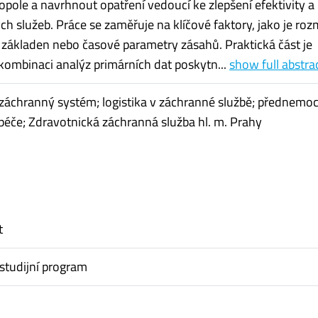
opole a navrhnout opatření vedoucí ke zlepšení efektivity a 
h služeb. Práce se zaměřuje na klíčové faktory, jako je roz
základen nebo časové parametry zásahů. Praktická část je
kombinaci analýz primárních dat poskytn...
show full abstra
záchranný systém; logistika v záchranné službě; přednemoc
éče; Zdravotnická záchranná služba hl. m. Prahy
t
studijní program