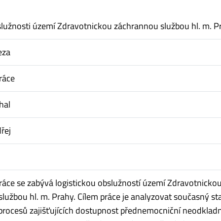
služnosti území Zdravotnickou záchrannou službou hl. m. P
eza
ráce
hal
řej
áce se zabývá logistickou obslužností území Zdravotnicko
lužbou hl. m. Prahy. Cílem práce je analyzovat současný st
 procesů zajišťujících dostupnost přednemocniční neodklad