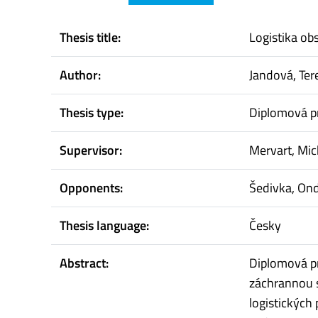
Thesis title:
Logistika ob
Author:
Jandová, Ter
Thesis type:
Diplomová p
Supervisor:
Mervart, Mic
Opponents:
Šedivka, Ond
Thesis language:
Česky
Abstract:
Diplomová pr
záchrannou s
logistických