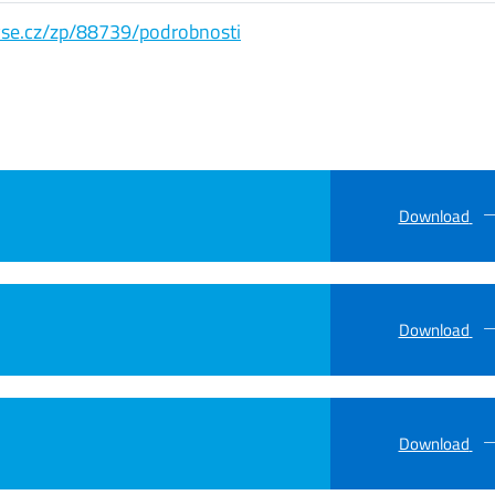
s.vse.cz/zp/88739/podrobnosti
Download
Download
Download