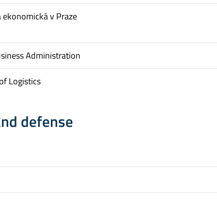
a ekonomická v Praze
usiness Administration
f Logistics
and defense