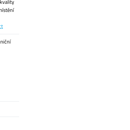
kvality
místění
ct
niční