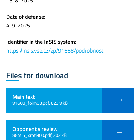
13. 8. 2025
Date of defense:
4. 9. 2025
Identifier in the InSIS system:
https://insis.vse.cz/zp/91668/podrobnosti
Files for download
Main text
91668_fojm03.pdf, 823.9 kB
Opponent's review
88455_xrotj900.pdf, 202 kB