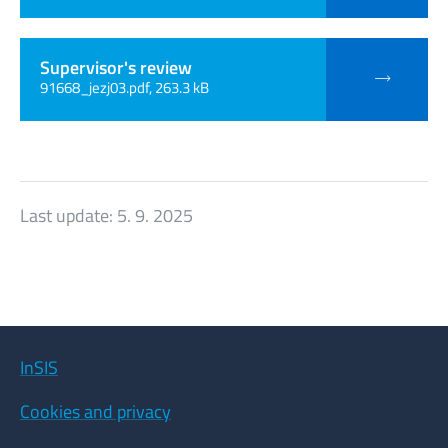
Supervisor's review
91668_jezj03.pdf, 263.3 kB
Last update:
5. 9. 2025
InSIS
Cookies and privacy