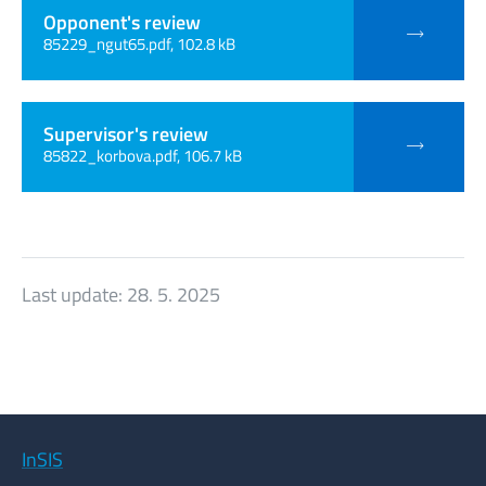
Opponent's review
85229_ngut65.pdf, 102.8 kB
Supervisor's review
85822_korbova.pdf, 106.7 kB
Last update:
28. 5. 2025
InSIS