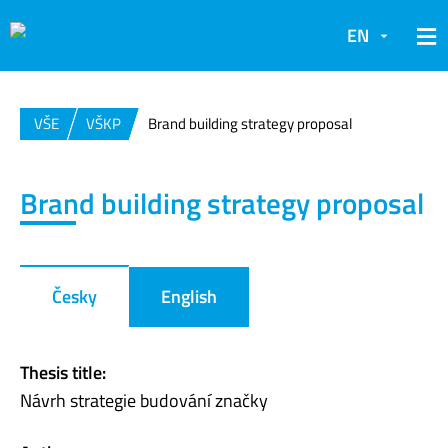
EN
VŠE
VŠKP
Brand building strategy proposal
Brand building strategy proposal
Česky
English
Thesis title:
Návrh strategie budování značky