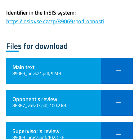
Identifier in the InSIS system:
https://insis.vse.cz/zp/89069/podrobnosti
Files for download
Main text
89069_novk21.pdf, 9 MB
Opponent's review
88387_valv07.pdf, 100.2 kB
Supervisor's review
89069_prusa.pdf, 102.1 kB