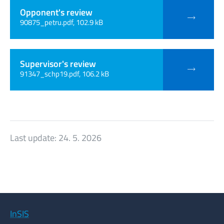
Opponent's review
90875_petru.pdf, 102.9 kB
Supervisor's review
91347_schp19.pdf, 106.2 kB
Last update:
24. 5. 2026
InSIS