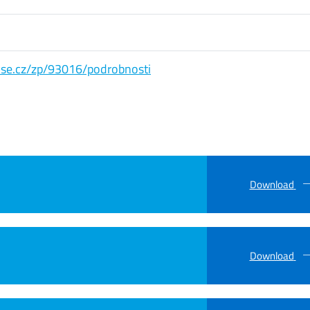
s.vse.cz/zp/93016/podrobnosti
Download
Download