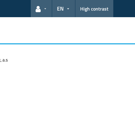
EN
High contrast
User links
, a.s
n