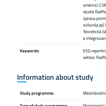
směrnici CSR
studie Raiffe
úprava promí
ovlivnila jej
Teoretická č
a integrovan
Keywords:
ESG reportin
sektor; Raiff
Information about study
Study programme:
Mezinárodní
Type of study programme:
Magisterský 