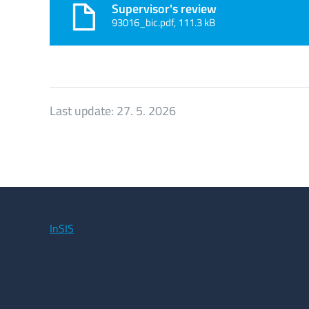
Supervisor's review
93016_bic.pdf, 111.3 kB
Last update:
27. 5. 2026
InSIS