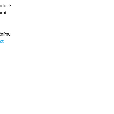
padové
orní
.
nčnímu
ct