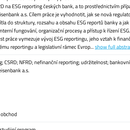
D na ESG reporting českých bank, a to prostřednictvím pří
isenbank a.s. Cílem práce je vyhodnotit, jak se nová regulat
tla do struktury, rozsahu a obsahu ESG reportů banky a jak
í interní fungování, organizační procesy a přístup k řízení ESG
ást práce vymezuje vývoj ESG reportingu, jeho vztah k fina
ému reportingu a legislativní rámec Evrop...
show full abstra
g; CSRD; NFRD; nefinanční reporting; udržitelnost; bankovní
eisenbank a.s.
 obchod
studijní program