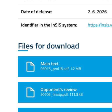
Date of defense:
2. 6. 2026
Identifier in the InSIS system:
https://insi
Files for download
Main text
93016_prol15.pdf, 1.2 MB
Opponent's review
90706_hnatp.pdf, 111.3 kB