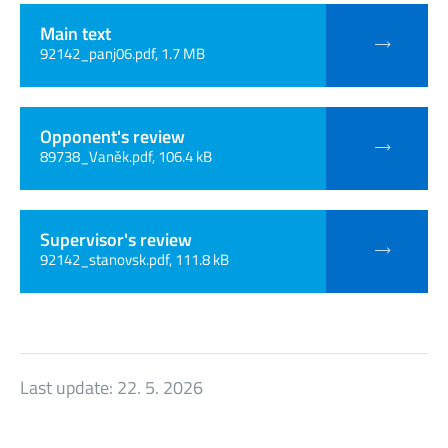
Main text
92142_panj06.pdf, 1.7 MB
Opponent's review
89738_Vaněk.pdf, 106.4 kB
Supervisor's review
92142_stanovsk.pdf, 111.8 kB
Last update:
22. 5. 2026