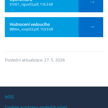
91051_nguv03.pdf, 116.3 kB
Hodnocení vedoucího
88944_xvojs03.pdf, 153.9 kB
Poslední aktualizace:
27. 5. 2026
InSIS
Cookies a ochrana osobních údajů