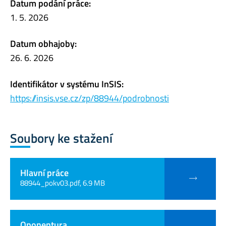
Datum podání práce:
1. 5. 2026
Datum obhajoby:
26. 6. 2026
Identifikátor v systému InSIS:
https://insis.vse.cz/zp/88944/podrobnosti
Soubory ke stažení
Hlavní práce
88944_pokv03.pdf, 6.9 MB
Oponentura