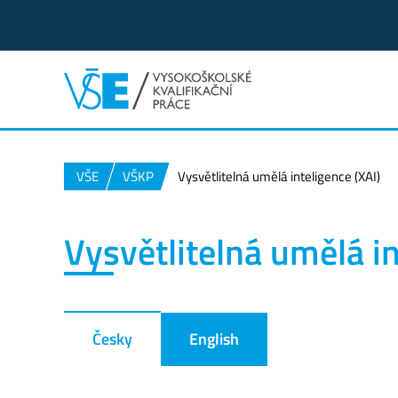
VŠE
VŠKP
Vysvětlitelná umělá inteligence (XAI)
Vysvětlitelná umělá in
Česky
English