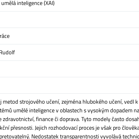
 umělá inteligence (XAI)
ráce
Rudolf
j metod strojového učení, zejména hlubokého učení, vedl k
témů umělé inteligence v oblastech s vysokým dopadem na
je zdravotnictví, finance či doprava. Tyto modely často dosah
kční přesnosti. Jejich rozhodovací proces je však pro člověk
rpretovatelný. Nedostatek transparentnosti vyvolává techni