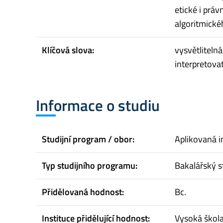
etické i prá
algoritmické
Klíčová slova:
vysvětliteln
interpretova
Informace o studiu
Studijní program / obor:
Aplikovaná i
Typ studijního programu:
Bakalářský s
Přidělovaná hodnost:
Bc.
Instituce přidělující hodnost:
Vysoká škol