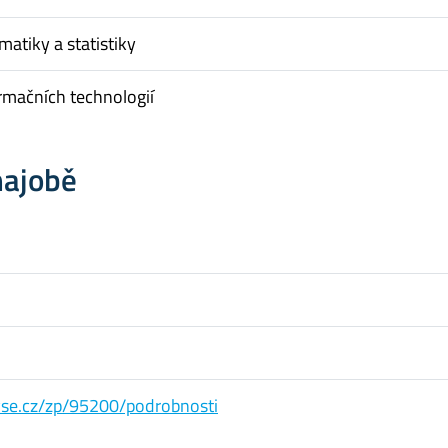
matiky a statistiky
rmačních technologií
hajobě
s.vse.cz/zp/95200/podrobnosti