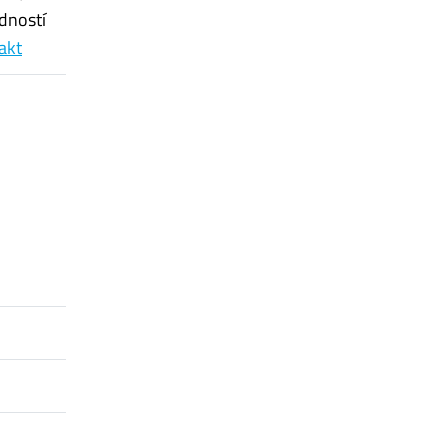
dností
rakt