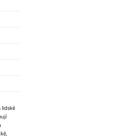
 lidské
ují
a
cké,