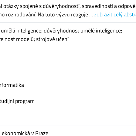
vní otázky spojené s důvěryhodností, spravedlností a odpově
ho rozhodování. Na tuto výzvu reaguje ...
zobrazit celý abst
á umělá inteligence; důvěryhodnost umělé inteligence;
telnost modelů; strojové učení
nformatika
tudijní program
a ekonomická v Praze