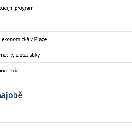
tudijní program
a ekonomická v Praze
matiky a statistiky
nometrie
hajobě