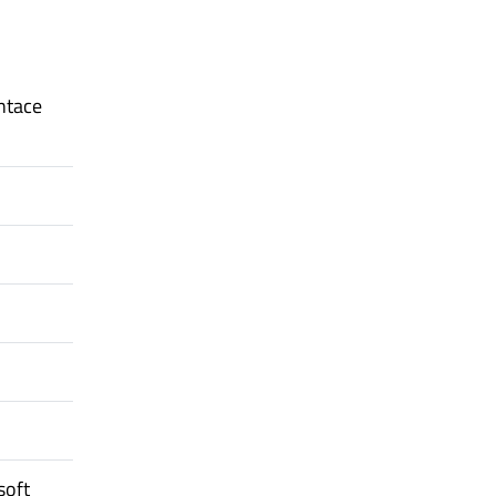
ntace
soft