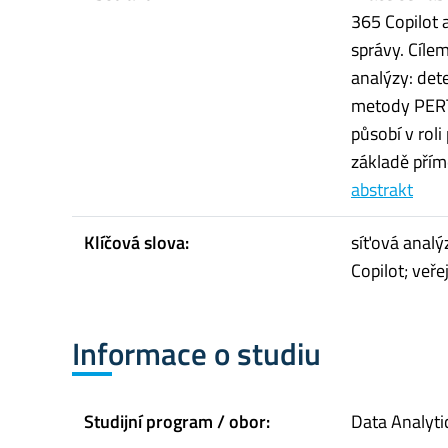
365 Copilot 
správy. Cíle
analýzy: det
metody PERT
působí v rol
základě přímé
abstrakt
Klíčová slova:
síťová analý
Copilot; veř
Informace o studiu
Studijní program / obor:
Data Analyti