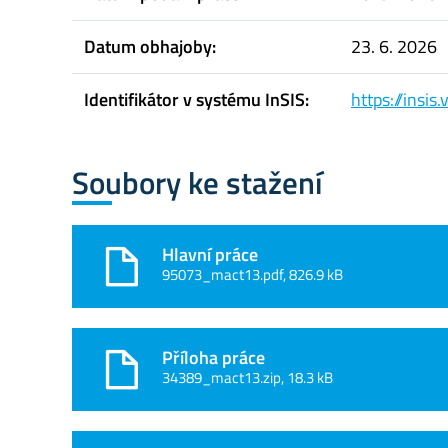
Datum obhajoby:
23. 6. 2026
Identifikátor v systému InSIS:
https://insi
Soubory ke stažení
Hlavní práce
95073_mact13.pdf, 826.9 kB
Příloha práce
34389_mact13.zip, 18.3 kB