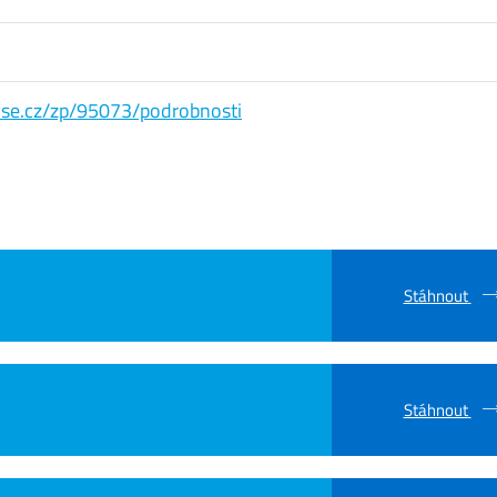
s.vse.cz/zp/95073/podrobnosti
Stáhnout
Stáhnout