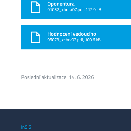
Oponentura
91052_xbora07.pdf, 112.9 kB
Hodnocení vedoucího
95073_xchrv02.pdf, 109.6 kB
Poslední aktualizace:
14. 6. 2026
InSIS