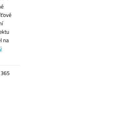
né
íťové
ní
ektu
l na
ý
t 365