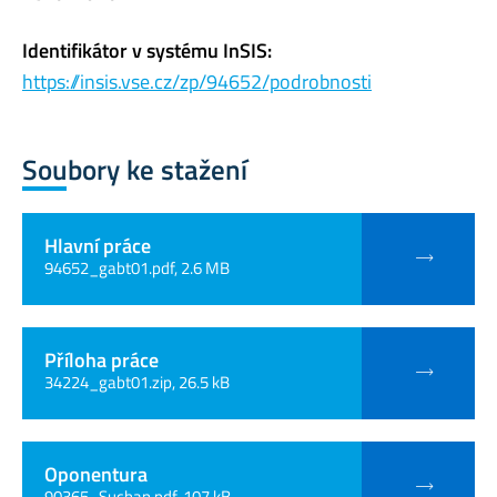
Identifikátor v systému InSIS:
https://insis.vse.cz/zp/94652/podrobnosti
Soubory ke stažení
Hlavní práce
94652_gabt01.pdf, 2.6 MB
Příloha práce
34224_gabt01.zip, 26.5 kB
Oponentura
90365_Suchan.pdf, 107 kB