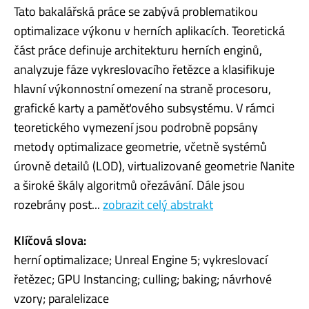
Tato bakalářská práce se zabývá problematikou
optimalizace výkonu v herních aplikacích. Teoretická
část práce definuje architekturu herních enginů,
analyzuje fáze vykreslovacího řetězce a klasifikuje
hlavní výkonnostní omezení na straně procesoru,
grafické karty a paměťového subsystému. V rámci
teoretického vymezení jsou podrobně popsány
metody optimalizace geometrie, včetně systémů
úrovně detailů (LOD), virtualizované geometrie Nanite
a široké škály algoritmů ořezávání. Dále jsou
rozebrány post...
zobrazit celý abstrakt
Klíčová slova:
herní optimalizace; Unreal Engine 5; vykreslovací
řetězec; GPU Instancing; culling; baking; návrhové
vzory; paralelizace