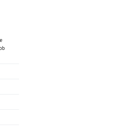
he
ob