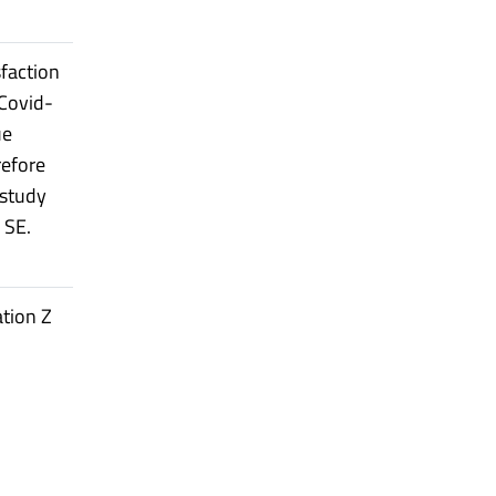
sfaction
 Covid-
ue
refore
 study
 SE.
ation Z