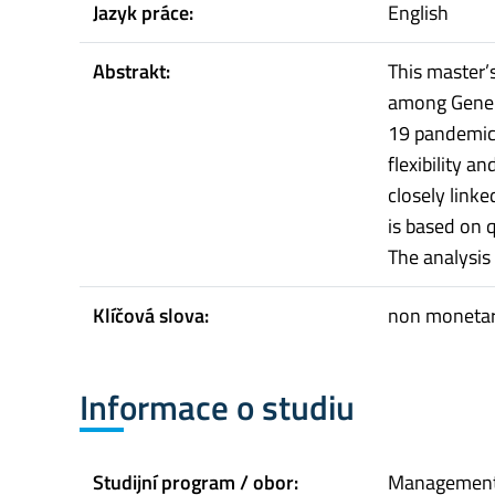
Jazyk práce:
English
Abstrakt:
This master’
among Genera
19 pandemic,
flexibility a
closely link
is based on 
The analysis 
Klíčová slova:
non monetary
Informace o studiu
Studijní program / obor:
Managemen