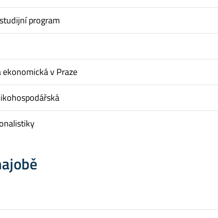
studijní program
a ekonomická v Praze
nikohospodářská
onalistiky
hajobě