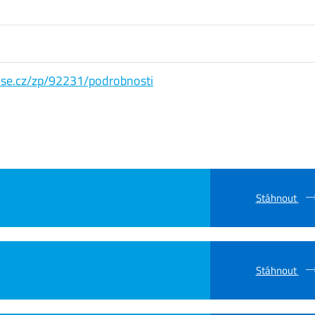
s.vse.cz/zp/92231/podrobnosti
Stáhnout
Stáhnout