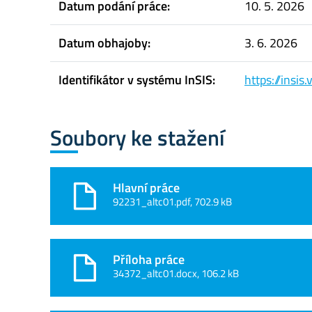
Datum podání práce:
10. 5. 2026
Datum obhajoby:
3. 6. 2026
Identifikátor v systému InSIS:
https://insi
Soubory ke stažení
Hlavní práce
92231_altc01.pdf, 702.9 kB
Příloha práce
34372_altc01.docx, 106.2 kB