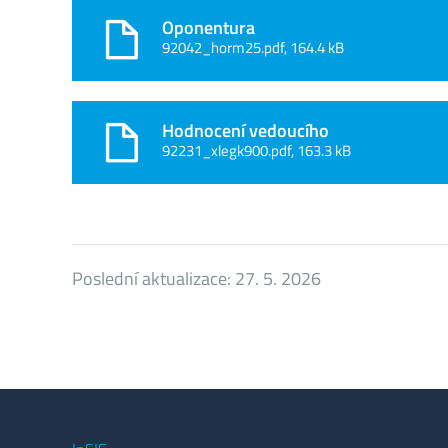
Oponentura
92042_horm25.pdf, 164.4 kB
Hodnocení vedoucího
92231_xlegk900.pdf, 163.3 kB
Poslední aktualizace:
27. 5. 2026