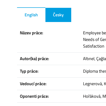
English
Česky
Název práce:
Employee ben
Needs of Ge
Satisfaction
Autor(ka) práce:
Altınel, Çağla
Typ práce:
Diploma thes
Vedoucí práce:
Legnerová, K
Oponenti práce:
Hořáková, M