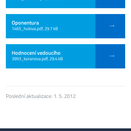
Oponentura
1465_hulova.pdf, 29.7 kB
Hodnocení vedoucího
3993_koranova.pdf, 29.4 kB
Poslední aktualizace:
1. 5. 2012