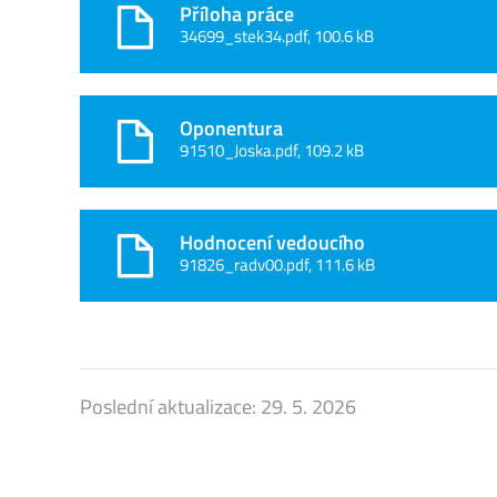
Příloha práce
34699_stek34.pdf, 100.6 kB
Oponentura
91510_Joska.pdf, 109.2 kB
Hodnocení vedoucího
91826_radv00.pdf, 111.6 kB
Poslední aktualizace:
29. 5. 2026