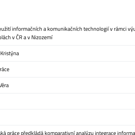
užití informačních a komunikačních technologií v rámci vý
olách v ČR a v Nizozemí
Kristýna
ráce
Věra
m
ská práce předkládá komparativní analýzu integrace inform