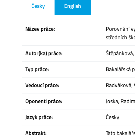
Česky
English
Název práce:
Porovnání vy
středních šk
Autor(ka) práce:
Štěpánková, 
Typ práce:
Bakalářská p
Vedoucí práce:
Radváková, 
Oponenti práce:
Joska, Radi
Jazyk práce:
Česky
Abstrakt:
Tato bakalář