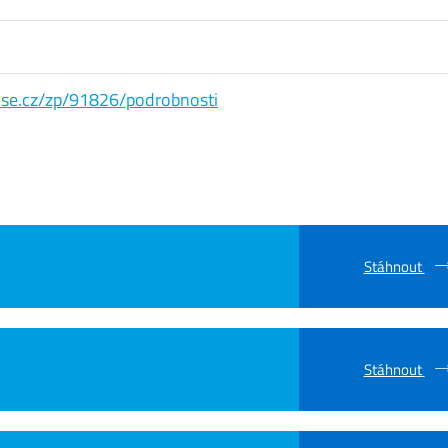
s.vse.cz/zp/91826/podrobnosti
Stáhnout
Stáhnout