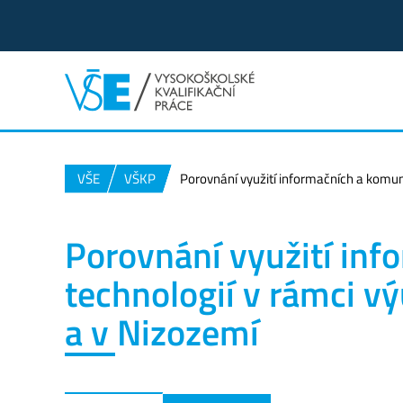
VŠE
VŠKP
Porovnání využití informačních a komun
Porovnání využití in
technologií v rámci v
a v Nizozemí