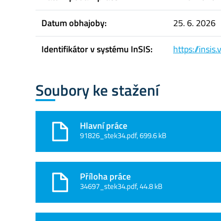
Datum obhajoby:
25. 6. 2026
Identifikátor v systému InSIS:
https://insi
Soubory ke stažení
Hlavní práce
91826_stek34.pdf, 699.6 kB
Příloha práce
34697_stek34.pdf, 44.8 kB