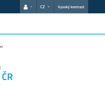
CZ
Vysoký kontrast
Odkazy pro uživatele
mí
h
v ČR