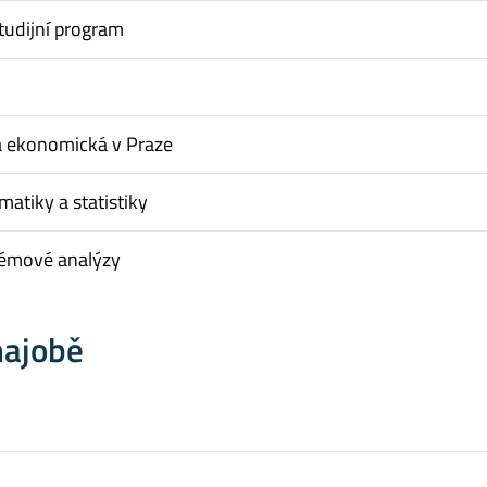
tudijní program
a ekonomická v Praze
matiky a statistiky
témové analýzy
hajobě