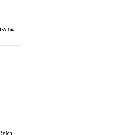
uky na
ačních