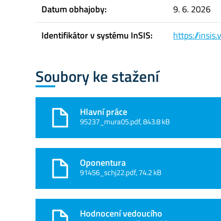
Datum obhajoby:
9. 6. 2026
Identifikátor v systému InSIS:
https://insi
Soubory ke stažení
Hlavní práce
95237_mura05.pdf, 843.8 kB
Oponentura
91456_schj22.pdf, 74.2 kB
Hodnocení vedoucího