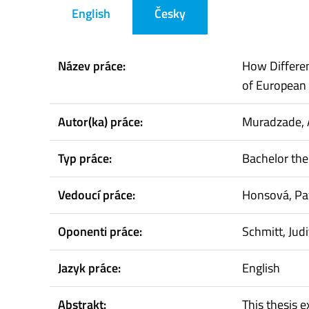
English
Česky
Název práce:
How Differen
of European 
Autor(ka) práce:
Muradzade, 
Typ práce:
Bachelor the
Vedoucí práce:
Honsová, Pa
Oponenti práce:
Schmitt, Jud
Jazyk práce:
English
Abstrakt:
This thesis 