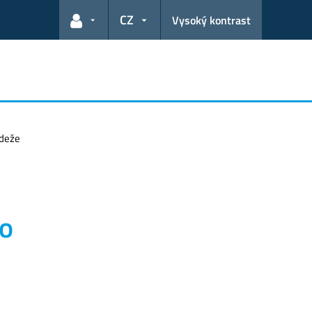
CZ
Vysoký kontrast
Odkazy pro uživatele
ádeže
ho