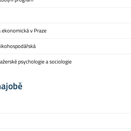
a ekonomická v Praze
nikohospodářská
žerské psychologie a sociologie
hajobě