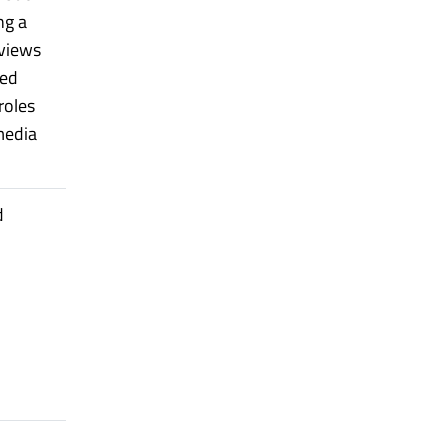
ng a
rviews
sed
roles
 media
d