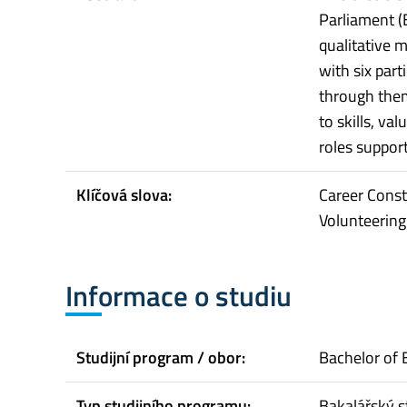
Parliament (
qualitative 
with six par
through them
to skills, va
roles support
Klíčová slova:
Career Const
Volunteering;
Informace o studiu
Studijní program / obor:
Bachelor of 
Typ studijního programu:
Bakalářský s