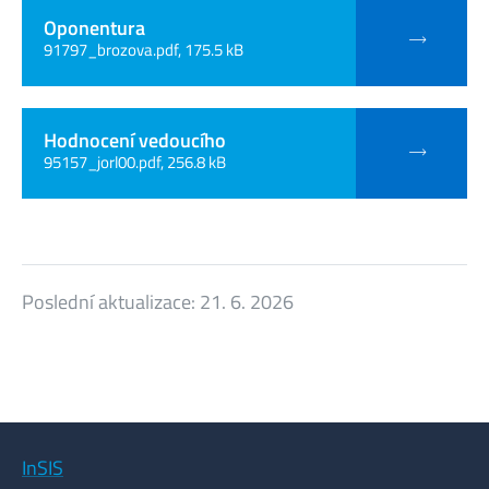
Oponentura
91797_brozova.pdf, 175.5 kB
Hodnocení vedoucího
95157_jorl00.pdf, 256.8 kB
Poslední aktualizace:
21. 6. 2026
InSIS