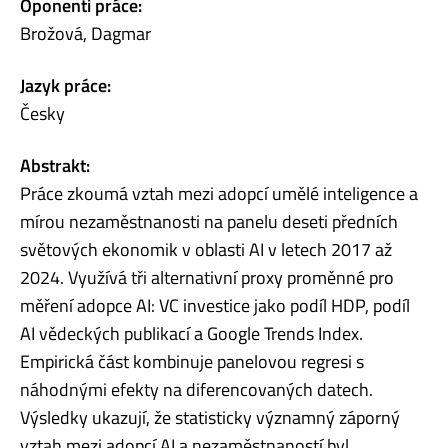
Oponenti práce:
Brožová, Dagmar
Jazyk práce:
Česky
Abstrakt:
Práce zkoumá vztah mezi adopcí umělé inteligence a
mírou nezaměstnanosti na panelu deseti předních
světových ekonomik v oblasti AI v letech 2017 až
2024. Využívá tři alternativní proxy proměnné pro
měření adopce AI: VC investice jako podíl HDP, podíl
AI vědeckých publikací a Google Trends Index.
Empirická část kombinuje panelovou regresi s
náhodnými efekty na diferencovaných datech.
Výsledky ukazují, že statisticky významný záporný
vztah mezi adopcí AI a nezaměstnaností byl