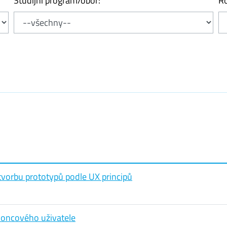
Studijní program/obor:
Ro
tvorbu prototypů podle UX principů
koncového uživatele