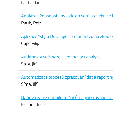
Lácha, Jan
Analýza výnosnosti investic do setů stavebnice
Pauk, Petr
Aplikace "stylu Duolingo" pro přípravu na zko
Cupl, Filip
Auditorský software - srovnávací analýza
Stoy, Jiří
Automatizace procesů zpracování dat a reporti
Šíma, Jiří
Daňová zátěž podnikatelů v ČR a její srovnání 
Fischer, Josef