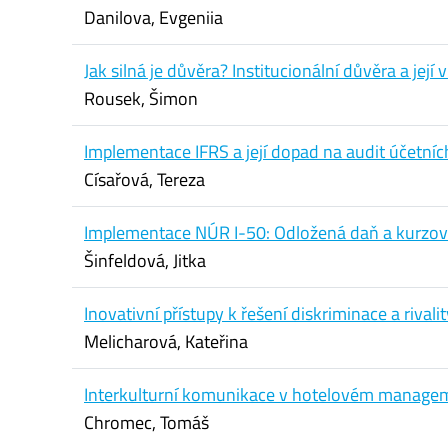
Danilova, Evgeniia
Jak silná je důvěra? Institucionální důvěra a její 
Rousek, Šimon
Implementace IFRS a její dopad na audit účetníc
Císařová, Tereza
Implementace NÚR I-50: Odložená daň a kurzov
Šinfeldová, Jitka
Inovativní přístupy k řešení diskriminace a rival
Melicharová, Kateřina
Interkulturní komunikace v hotelovém manageme
Chromec, Tomáš