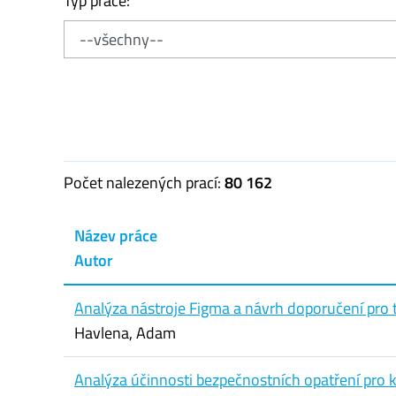
Typ práce:
Počet nalezených prací:
80 162
Název práce
Autor
Analýza nástroje Figma a návrh doporučení pro 
Havlena, Adam
Analýza účinnosti bezpečnostních opatření pro 