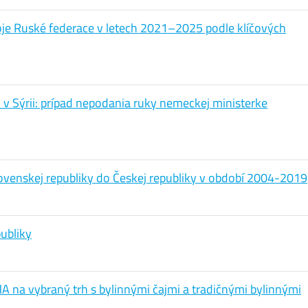
e Ruské federace v letech 2021–2025 podle klíčových
 v Sýrii: prípad nepodania ruky nemeckej ministerke
ovenskej republiky do Českej republiky v období 2004-2019
ubliky
 na vybraný trh s bylinnými čajmi a tradičnými bylinnými