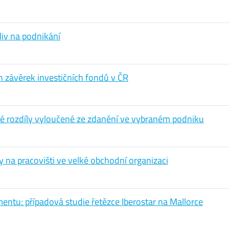
vliv na podnikání
h závěrek investičních fondů v ČR
é rozdíly vyloučené ze zdanění ve vybraném podniku
ity na pracovišti ve velké obchodní organizaci
ntu: případová studie řetězce Iberostar na Mallorce