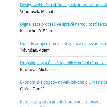
Design webových stránek gastronomického pod
Vondrášek, Michal
Digitalizace procesů ve správě nemovitostí se 
Kalvachová, Béatrice
Dopady adopce umělé inteligence na nezaměstn
Trávníček, Adam
Dropshipping v České republice: právní rámec a
Blažková, Michaela
Ekonomické dopady novely zákona o DPH na če
Gjašik, Tomáš
Evropský systém pro obchodování s emisemi