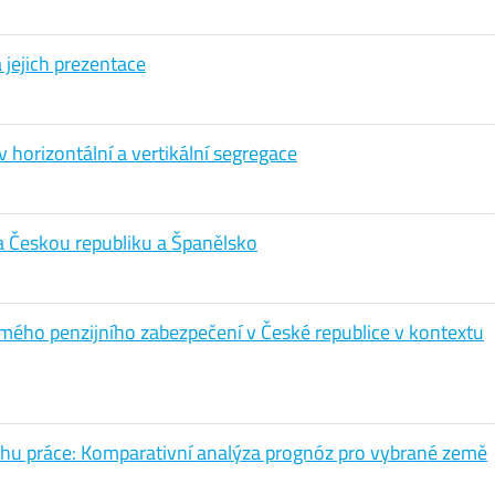
a jejich prezentace
 horizontální a vertikální segregace
a Českou republiku a Španělsko
omého penzijního zabezpečení v České republice v kontextu
trhu práce: Komparativní analýza prognóz pro vybrané země