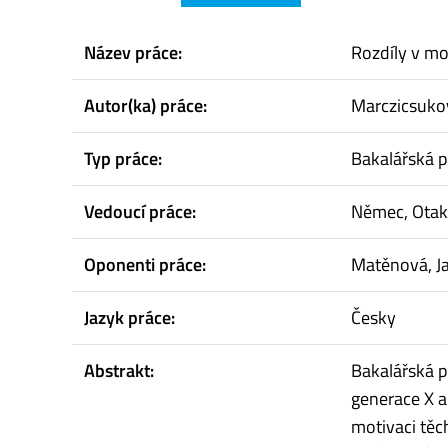
Název práce:
Rozdíly v mo
Autor(ka) práce:
Marczicsukov
Typ práce:
Bakalářská p
Vedoucí práce:
Němec, Otak
Oponenti práce:
Matěnová, J
Jazyk práce:
Česky
Abstrakt:
Bakalářská p
generace X a
motivaci těch