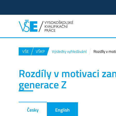
VŠE
VŠKP
Výsledky vyhledávání
Rozdíly v mot
Rozdíly v motivaci z
generace Z
Česky
English