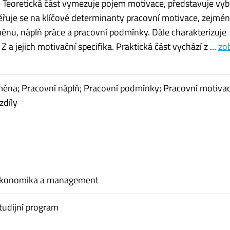
. Teoretická část vymezuje pojem motivace, představuje vy
ěřuje se na klíčové determinanty pracovní motivace, zejmé
ěnu, náplň práce a pracovní podmínky. Dále charakterizuje
Z a jejich motivační specifika. Praktická část vychází z ...
zob
ěna; Pracovní náplň; Pracovní podmínky; Pracovní motivac
zdíly
ekonomika a management
tudijní program