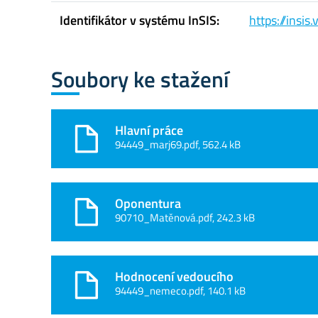
Identifikátor v systému InSIS:
https://insi
Soubory ke stažení
Hlavní práce
94449_marj69.pdf, 562.4 kB
Oponentura
90710_Matěnová.pdf, 242.3 kB
Hodnocení vedoucího
94449_nemeco.pdf, 140.1 kB