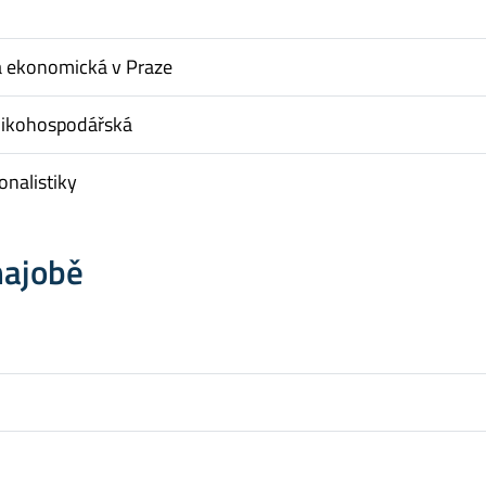
a ekonomická v Praze
nikohospodářská
onalistiky
hajobě