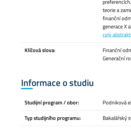
preferencích
teorie a zam
finanční odm
generace X a 
celý abstrakt
Klíčová slova:
Finanční odm
Generační ro
Informace o studiu
Studijní program / obor:
Podniková 
Typ studijního programu:
Bakalářský s