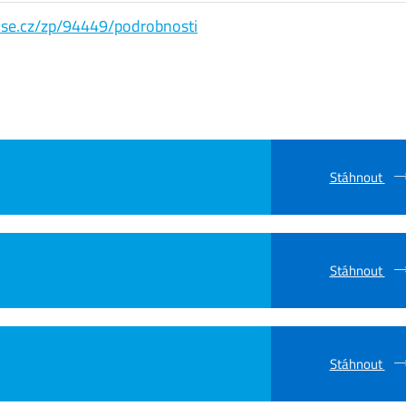
s.vse.cz/zp/94449/podrobnosti
Stáhnout
Stáhnout
Stáhnout