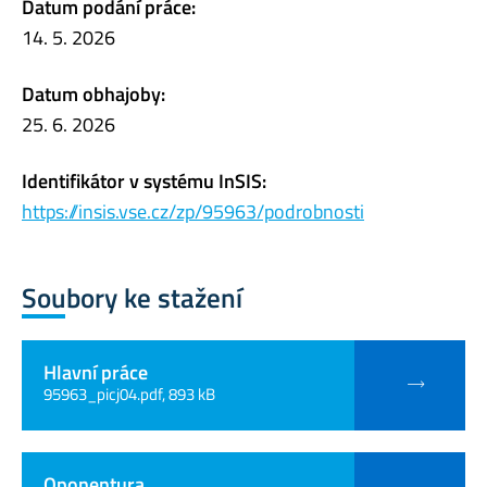
Datum podání práce:
14. 5. 2026
Datum obhajoby:
25. 6. 2026
Identifikátor v systému InSIS:
https://insis.vse.cz/zp/95963/podrobnosti
Soubory ke stažení
Hlavní práce
95963_picj04.pdf, 893 kB
Oponentura