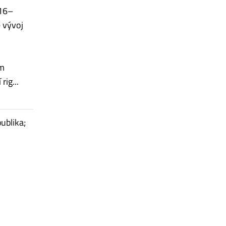
016–
 vývoj
ém
ig...
publika;