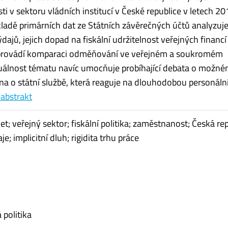
i v sektoru vládních institucí v České republice v letech 2
ladě primárních dat ze Státních závěrečných účtů analyzuje
ajů, jejich dopad na fiskální udržitelnost veřejných financí
provádí komparaci odměňování ve veřejném a soukromém
uálnost tématu navíc umocňuje probíhající debata o možn
a o státní službě, která reaguje na dlouhodobou personální r
 abstrakt
et; veřejný sektor; fiskální politika; zaměstnanost; Česká re
; implicitní dluh; rigidita trhu práce
politika