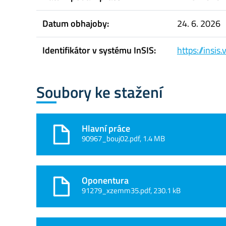
Datum obhajoby:
24. 6. 2026
Identifikátor v systému InSIS:
https://insi
Soubory ke stažení
Hlavní práce
90967_bouj02.pdf, 1.4 MB
Oponentura
91279_xzemm35.pdf, 230.1 kB