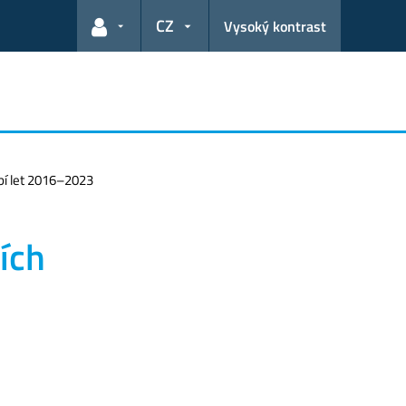
CZ
Vysoký kontrast
Odkazy pro uživatele
obí let 2016–2023
ích