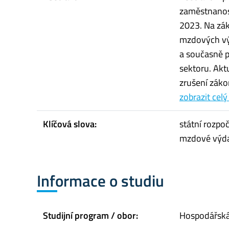
zaměstnanost
2023. Na zák
mzdových výd
a současně 
sektoru. Akt
zrušení zákon
zobrazit celý
Klíčová slova:
státní rozpoč
mzdové výdaje
Informace o studiu
Studijní program / obor:
Hospodářská 