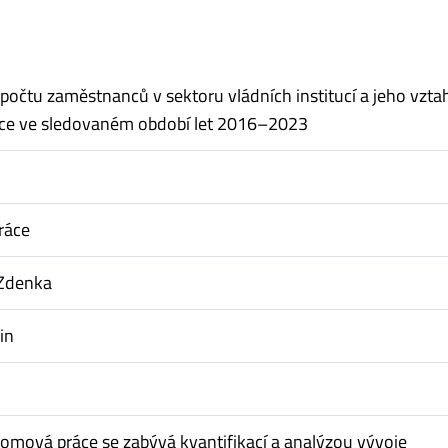
 počtu zaměstnanců v sektoru vládních institucí a jeho vzta
itice ve sledovaném období let 2016–2023
ráce
 Zdenka
in
lomová práce se zabývá kvantifikací a analýzou vývoje