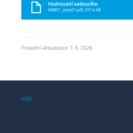
Hodnocení vedoucího
90967_vosz01.pdf, 257.4 kB
Poslední aktualizace:
1. 6. 2026
InSIS