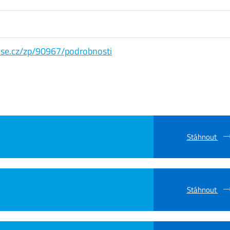
s.vse.cz/zp/90967/podrobnosti
Stáhnout
Stáhnout