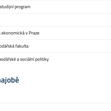
studijní program
a ekonomická v Praze
dářská fakulta
odářské a sociální politiky
hajobě